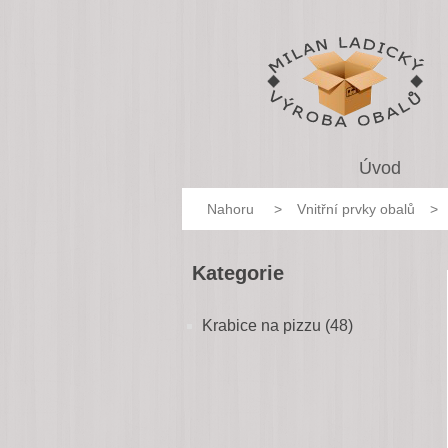
Úvod
Nahoru
>
Vnitřní prvky obalů
>
Kategorie
Krabice na pizzu (48)