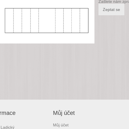
Zašlete nám zpr
ormace
Můj účet
Můj účet
 Ladický