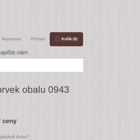
Registrovat
Přihlásit
Košík
(0)
apište nám
 prvek obalu 0943
í ceny
jakýkoli dotaz?