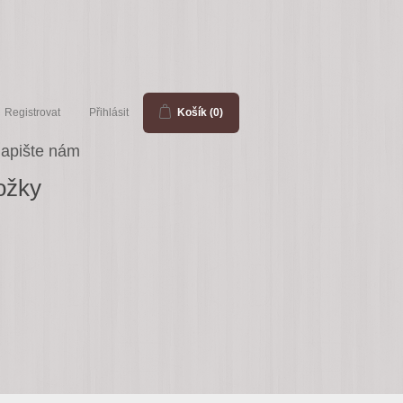
Registrovat
Přihlásit
Košík
(0)
apište nám
ožky