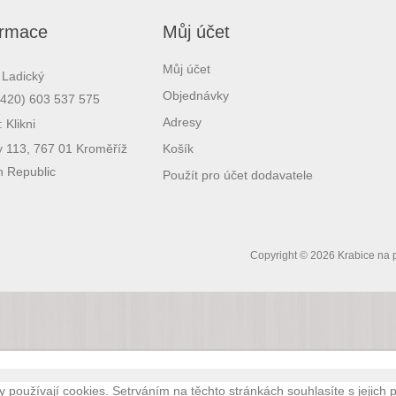
ormace
Můj účet
Můj účet
 Ladický
Objednávky
(+420) 603 537 575
Adresy
:
Klikni
y 113, 767 01 Kroměříž
Košík
 Republic
Použít pro účet dodavatele
Copyright © 2026 Krabice na p
y používají cookies. Setrváním na těchto stránkách souhlasíte s jejich