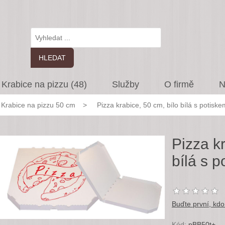
Krabice na pizzu (48)
Služby
O firmě
N
Krabice na pizzu 50 cm
>
Pizza krabice, 50 cm, bílo bílá s potiske
Pizza kr
bílá s 
Buďte první, kdo
Kód:
pBB50t+