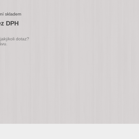
ní skladem
ez DPH
jakýkoli dotaz?
ávu.