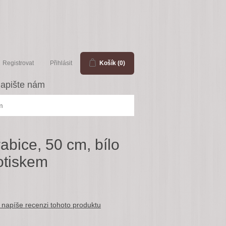
Registrovat
Přihlásit
Košík
(0)
apište nám
m
abice, 50 cm, bílo
potiskem
 napíše recenzi tohoto produktu