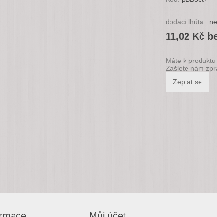
dodací lhůta :
ne
11,02 Kč b
Máte k produktu 
Zašlete nám zpr
ormace
Můj účet