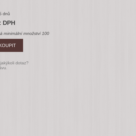
5 dnů
z DPH
á minimální množství 100
jakýkoli dotaz?
ávu.