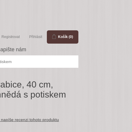
Registrovat
Přihlásit
Košík
(0)
apište nám
tiskem
rabice, 40 cm,
nědá s potiskem
 napíše recenzi tohoto produktu