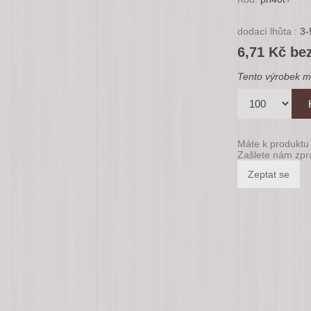
dodací lhůta :
3-
6,71 Kč be
Tento výrobek m
Máte k produktu 
Zašlete nám zpr