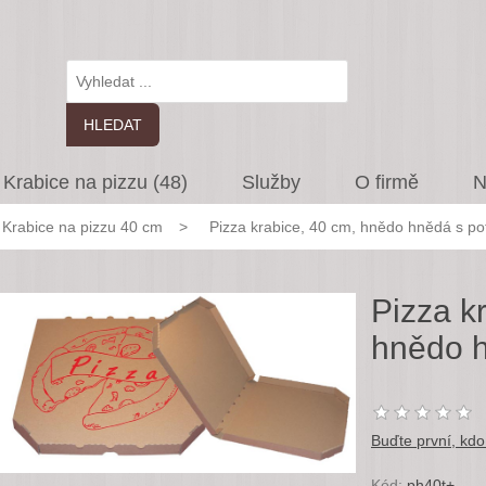
Krabice na pizzu (48)
Služby
O firmě
N
Krabice na pizzu 40 cm
>
Pizza krabice, 40 cm, hnědo hnědá s po
Pizza k
hnědo h
Buďte první, kdo
Kód:
ph40t+