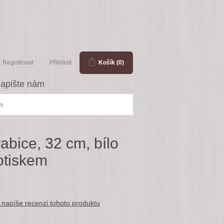
Registrovat
Přihlásit
Košík
(0)
apište nám
m
abice, 32 cm, bílo
potiskem
 napíše recenzi tohoto produktu