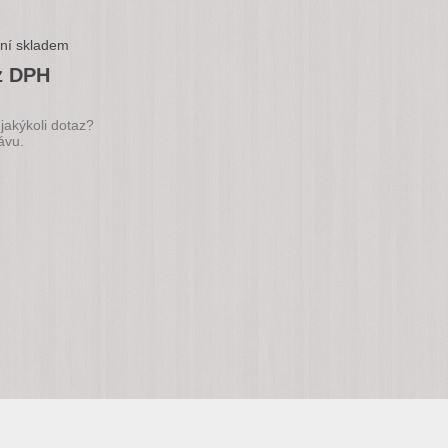
ní skladem
z DPH
jakýkoli dotaz?
ávu.