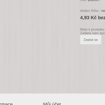
dodací lhůta :
ne
4,93 Kč be
Máte k produktu 
Zašlete nám zpr
ormace
Můj účet