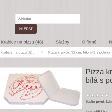
Krabice na pizzu (48)
Služby
O firmě
N
Krabice na pizzu 32 cm
>
Pizza krabice, 32 cm, bílo bílá s potiske
Pizza kr
bílá s 
Buďte první, kdo
Kód:
pBB32t+