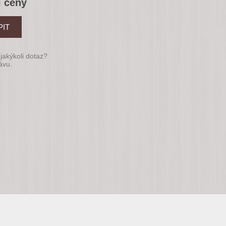
í ceny
jakýkoli dotaz?
ávu.