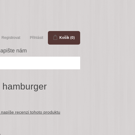
Registrovat
Přihlásit
Košík
(0)
apište nám
a hamburger
 napíše recenzi tohoto produktu