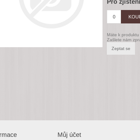
Pro zjištěn
Máte k produktu 
Zašlete nám zpr
ormace
Můj účet