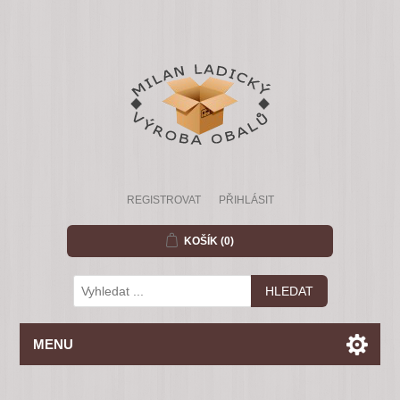
REGISTROVAT
PŘIHLÁSIT
KOŠÍK
(0)
MENU