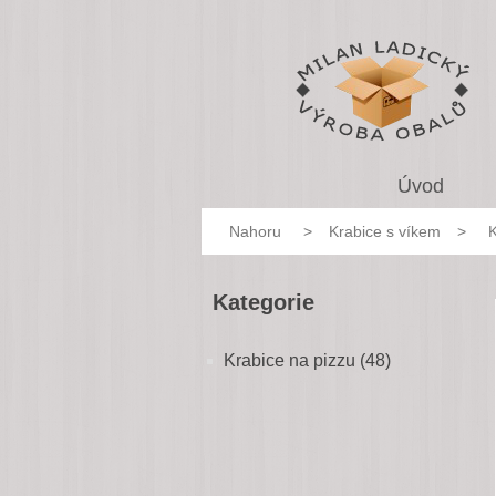
Úvod
Nahoru
>
Krabice s víkem
>
K
Kategorie
Krabice na pizzu (48)