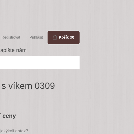
Registrovat
Přihlásit
Košík
(0)
apište nám
 s víkem 0309
í ceny
jakýkoli dotaz?