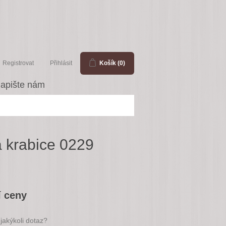
Registrovat
Přihlásit
Košík
(0)
apište nám
 krabice 0229
í ceny
jakýkoli dotaz?