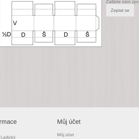
Zašlete nám zpr
ormace
Můj účet
Můj účet
 Ladický