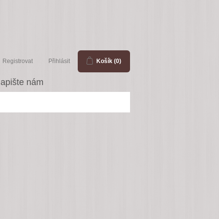
Registrovat
Přihlásit
Košík
(0)
apište nám