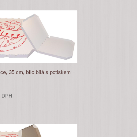
ce, 35 cm, bílo bílá s potiskem
z DPH