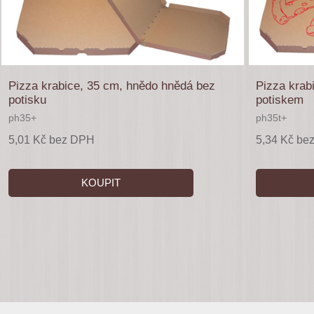
Pizza krabice, 35 cm, hnědo hnědá bez
Pizza krab
potisku
potiskem
ph35+
ph35t+
5,01 Kč bez DPH
5,34 Kč be