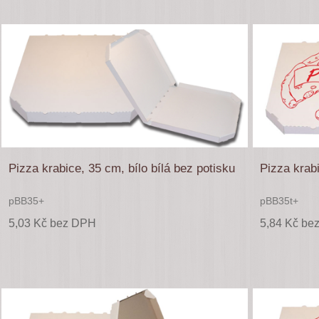
Pizza krabice, 35 cm, bílo bílá bez potisku
Pizza krabi
pBB35+
pBB35t+
5,03 Kč bez DPH
5,84 Kč be